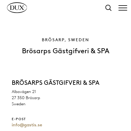
l hovedinnhold
Søk
BRÖSARP, SWEDEN
Brösarps Gästgifveri & SPA
BRÖSARPS GÄSTGIFVERI & SPA
Albovägen 21
27 350 Brösarp
Sweden
E-POST
info@gastis.se