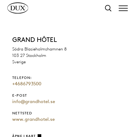
l hovedinnhold
Søk
GRAND HÔTEL
Södra Blasieholmshamnen 8
103 27 Stockholm
Sverige
TELEFON:
+4686793500
E-POST
info@grandhotel.se
NETTSTED
www.grandhotel.se
ÅPNE I KART