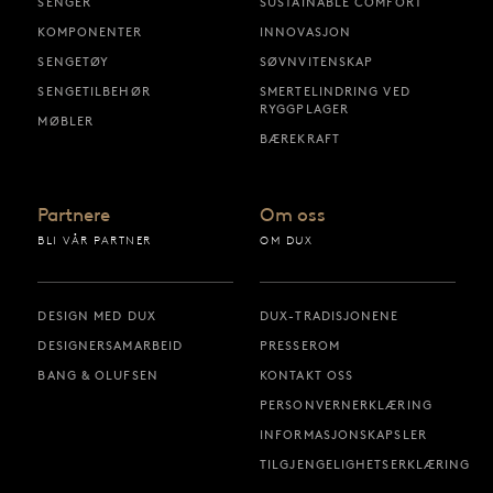
SENGER
SUSTAINABLE COMFORT
KOMPONENTER
INNOVASJON
SENGETØY
SØVNVITENSKAP
SENGETILBEHØR
SMERTELINDRING VED
RYGGPLAGER
MØBLER
BÆREKRAFT
Partnere
Om oss
BLI VÅR PARTNER
OM DUX
DESIGN MED DUX
DUX-TRADISJONENE
DESIGNERSAMARBEID
PRESSEROM
BANG & OLUFSEN
KONTAKT OSS
PERSONVERNERKLÆRING
INFORMASJONSKAPSLER
TILGJENGELIGHETSERKLÆRING