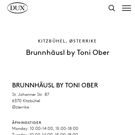
l hovedinnhold
Søk
KITZBÜHEL, ØSTERRIKE
Brunnhäusl by Toni Ober
BRUNNHÄUSL BY TONI OBER
St. Johanner Str. 87
6370 Kitzbühel
Østerrike
ÅPNINGSTIDER
Monday: 10:00-14:00, 15:00-18:00
Tuesday: 10:00-14:00, 15:00-18:00