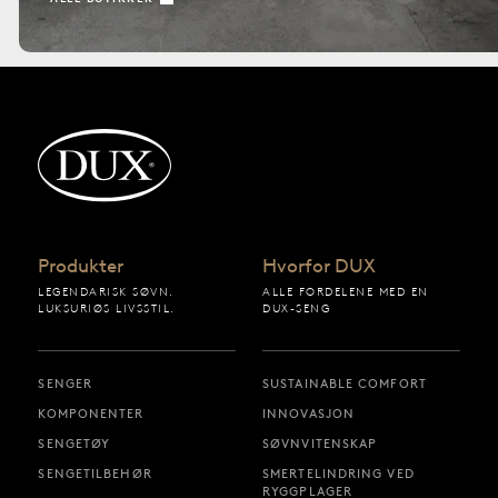
Tilbake til startsiden
Produkter
Hvorfor DUX
LEGENDARISK SØVN.
ALLE FORDELENE MED EN
LUKSURIØS LIVSSTIL.
DUX-SENG
SENGER
SUSTAINABLE COMFORT
KOMPONENTER
INNOVASJON
SENGETØY
SØVNVITENSKAP
SENGETILBEHØR
SMERTELINDRING VED
RYGGPLAGER