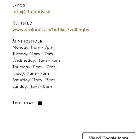
E-POST
info@stalands.se
NETTSTED
www.stalands.se/butiker/vallingby
ÅPNINGSTIDER
Monday: 11am - 7pm
Tuesday: 11am - 7pm
Wednesday: 11am - 7pm
Thursday: 11am - 7pm
Friday: 11am - 7pm
Saturday: 11am - 5pm
Sunday: 11am - 5pm
ÅPNE I KART
Vis på Google Maps