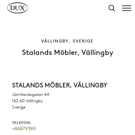
l hovedinnhold
Søk
VÄLLINGBY, SVERIGE
Stalands Möbler, Vällingby
STALANDS MÖBLER, VÄLLINGBY
Jämtlandsgatan 64
162 60 Vällingby
Sverige
TELEFON:
+86879390