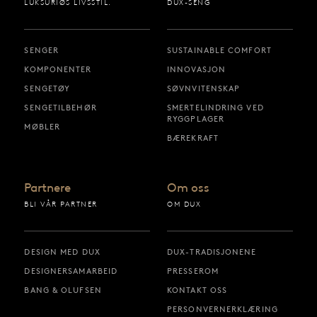
LUKSURIØS LIVSSTIL.
DUX-SENG
SENGER
SUSTAINABLE COMFORT
KOMPONENTER
INNOVASJON
SENGETØY
SØVNVITENSKAP
SENGETILBEHØR
SMERTELINDRING VED
RYGGPLAGER
MØBLER
BÆREKRAFT
Partnere
Om oss
BLI VÅR PARTNER
OM DUX
DESIGN MED DUX
DUX-TRADISJONENE
DESIGNERSAMARBEID
PRESSEROM
BANG & OLUFSEN
KONTAKT OSS
PERSONVERNERKLÆRING