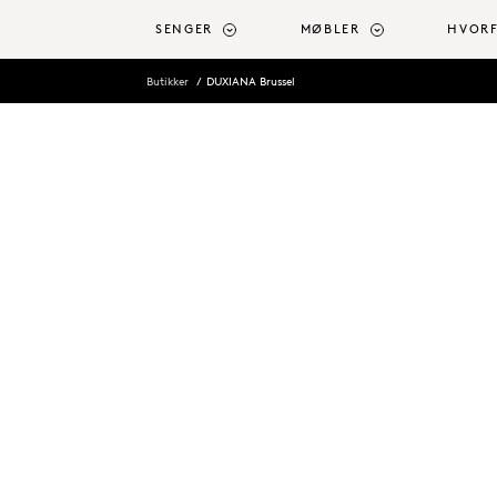
l hovedinnhold
SENGER
MØBLER
HVORF
Butikker
DUXIANA Brussel