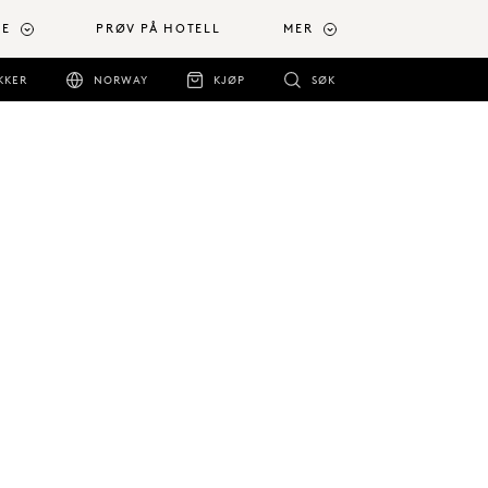
RE
PRØV PÅ HOTELL
MER
KKER
NORWAY
KJØP
SØK