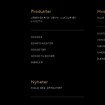
Produkter
Hvo
LEGENDARISK SØVN. LUKSURIØS
ALLE
LIVSSTIL.
SUST
SENGER
INN
KOMPONENTER
SØVN
SENGETØY
SMER
SENGETILBEHØR
BÆRE
MØBLER
Nyheter
HOLD DEG OPPDATERT