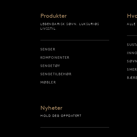
Produkter
Hvo
LEGENDARISK SØVN. LUKSURIØS
ALLE
LIVSSTIL.
SUST
SENGER
INN
KOMPONENTER
SØVN
SENGETØY
SMER
SENGETILBEHØR
BÆRE
MØBLER
Nyheter
HOLD DEG OPPDATERT