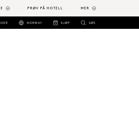
RE
PRØV PÅ HOTELL
MER
KKER
NORWAY
KJØP
SØK