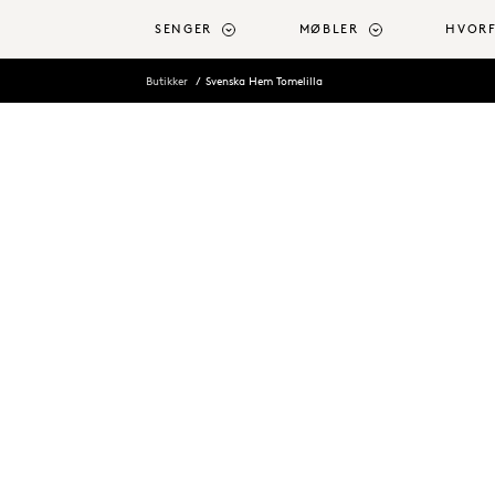
l hovedinnhold
SENGER
MØBLER
HVORF
Butikker
Svenska Hem Tomelilla