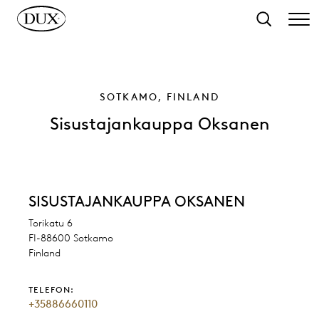
l hovedinnhold
Søk
SOTKAMO, FINLAND
Sisustajankauppa Oksanen
SISUSTAJANKAUPPA OKSANEN
Torikatu 6
FI-88600 Sotkamo
Finland
TELEFON:
+35886660110