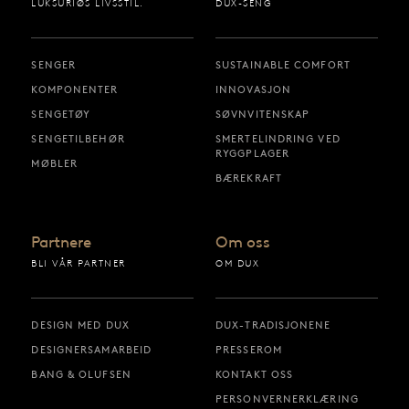
LUKSURIØS LIVSSTIL.
DUX-SENG
SENGER
SUSTAINABLE COMFORT
KOMPONENTER
INNOVASJON
SENGETØY
SØVNVITENSKAP
SENGETILBEHØR
SMERTELINDRING VED
RYGGPLAGER
MØBLER
BÆREKRAFT
Partnere
Om oss
BLI VÅR PARTNER
OM DUX
DESIGN MED DUX
DUX-TRADISJONENE
DESIGNERSAMARBEID
PRESSEROM
BANG & OLUFSEN
KONTAKT OSS
PERSONVERNERKLÆRING