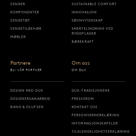
SENGER
SUSTAINABLE COMFORT
KOMPONENTER
INNOVASJON
SENGETØY
SØVNVITENSKAP
SENGETILBEHØR
SMERTELINDRING VED
RYGGPLAGER
MØBLER
BÆREKRAFT
Partnere
Om oss
BLI VÅR PARTNER
OM DUX
DESIGN MED DUX
DUX-TRADISJONENE
DESIGNERSAMARBEID
PRESSEROM
BANG & OLUFSEN
KONTAKT OSS
PERSONVERNERKLÆRING
INFORMASJONSKAPSLER
TILGJENGELIGHETSERKLÆRING