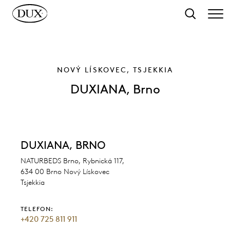
l hovedinnhold
Søk
NOVÝ LÍSKOVEC, TSJEKKIA
DUXIANA, Brno
DUXIANA, BRNO
NATURBEDS Brno, Rybnická 117,
634 00 Brno Nový Lískovec
Tsjekkia
TELEFON:
+420 725 811 911