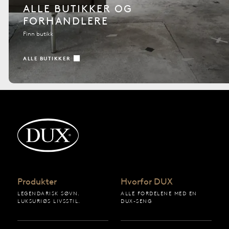
ALLE BUTIKKER OG
FORHANDLERE
Finn butikk
ALLE BUTIKKER
Tilbake til startsiden
Produkter
Hvorfor DUX
LEGENDARISK SØVN.
ALLE FORDELENE MED EN
LUKSURIØS LIVSSTIL.
DUX-SENG